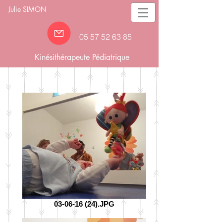
Julie SIMON
05 57 52 63
85
Kinésithérapeute Pédiatrique
03-06-16 (24).JPG