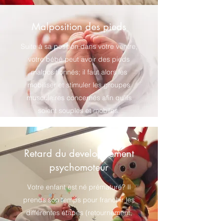
Malposition des pieds
Suite à sa position dans votre ventre,
votre bébé peut avoir des pieds
malpositionnés; il faut alors les
mobiliser et stimuler les groupes
musculaires concernés afin qu'ils
soient souples et mobiles.
Retard du developpement
psychomoteur
Votre enfant est né prématuré? Il
prends son temps pour franchir les
différentes étapes (retournement,