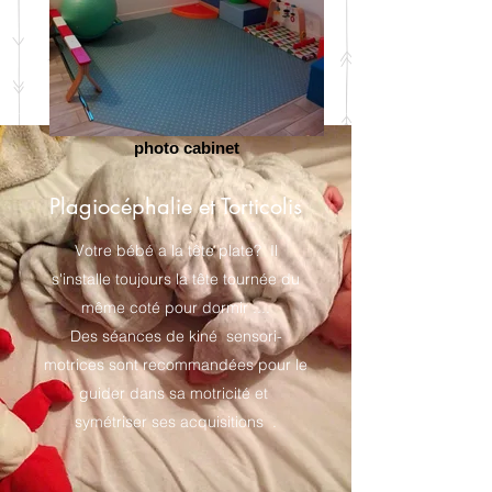
photo cabinet
Plagiocéphalie et Torticolis
Votre bébé a la tête plate? Il
s'installe toujours la tête tournée du
même coté pour dormir ....
Des séances de kiné sensori-
motrices sont recommandées pour le
guider dans sa motricité et
symétriser ses acquisitions .