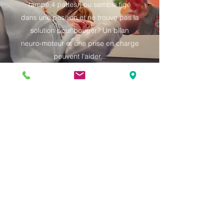
rampé,4 pattes ) ou semble figé
dans une position et ne trouve pas la
solution pour bouger? Un bilan
neuro-moteur et une prise en charge
peuvent l'aider...
Maladie et handicap
Votre enfant est atteint d'une maladie
génétique, un syndrome ou une
affection qui necessite une prise en
charge avec une kiné spécialisé...