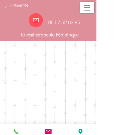
Julie SIMON
05 57 52 63
85
Kinésithérapeute Pédiatrique
Julie SIMON