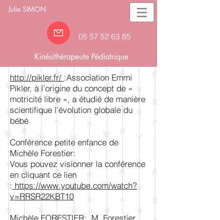
Julie SIMON
05 57 52 63
85
Kinésithérapeute Pédiatrique
http://pikler.fr/
:Association Emmi
Pikler, à l’origine du concept de «
motricité libre », a étudié de manière
scientifique l’évolution globale du
bébé
Conférence petite enfance de
Michèle Forestier:
Vous pouvez visionner la conférence
en cliquant ce lien
:
https://www.youtube.com/watch?
v=RRSR22KBT10
Michèle FORESTIER:
M. Forestier